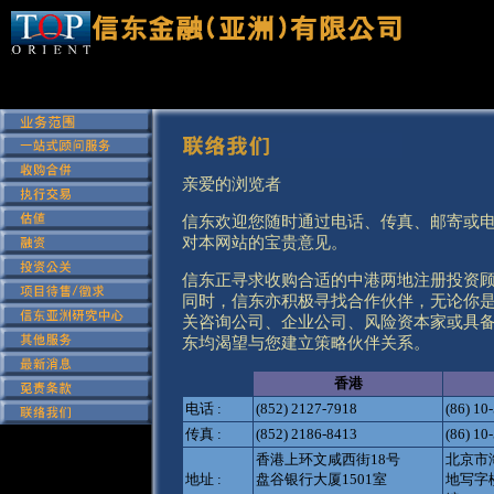
亲爱的浏览者
信东欢迎您随时通过电话、传真、邮寄或
对本网站的宝贵意见。
信东正寻求收购合适的中港两地注册投资
同时，信东亦积极寻找合作伙伴，无论你
关咨询公司、企业公司、风险资本家或具
东均渴望与您建立策略伙伴关系。
香港
电话 :
(852) 2127-7918
(86) 10
传真 :
(852) 2186-8413
(86) 10
香港上环
文咸西街18号
北京市
地址 :
盘谷银行大厦1501室
地写字