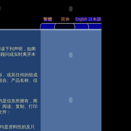
阅读下列声明，如阁
律顾问或实时离开本
标、或其任何的组成
组合、产品名称、信
均是信东所拥有，阁
、阅读、复制、打印
文件：
均是资料性的及只