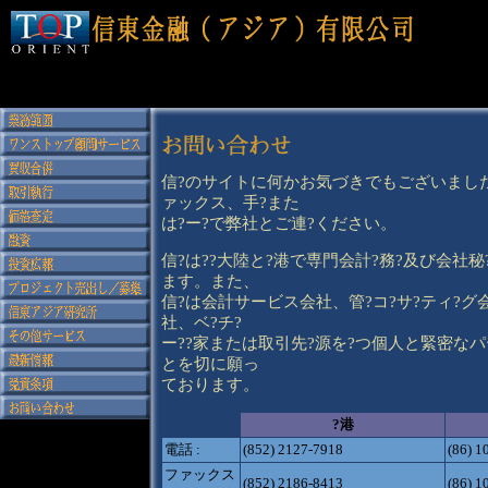
信?のサイトに何かお気づきでもございまし
ァックス、手?また
は?ー?で弊社とご連?ください。
信?は??大陸と?港で専門会計?務?及び会社
ます。また、
信?は会計サービス会社、管?コ?サ?ティ?グ
社、ベ?チ?
ー??家または取引先?源を?つ個人と緊密な
とを切に願っ
ております。
?港
電話 :
(852) 2127-7918
(86) 1
ファックス
(852) 2186-8413
(86) 1