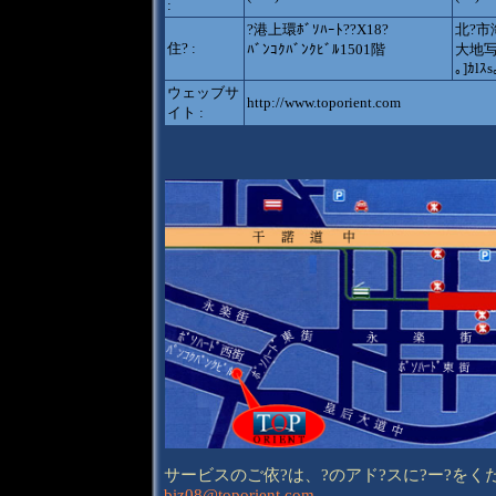
:
?港上環ﾎﾞｿﾊｰﾄ??X18?
北?市
住? :
ﾊﾞﾝｺｸﾊﾞﾝｸﾋﾞﾙ1501階
大地写
｡]ｶlｽ
ウェッブサ
http://www.toporient.com
イト :
サービスのご依?は、?のアド?スに?ー?をく
biz08@toporient.com