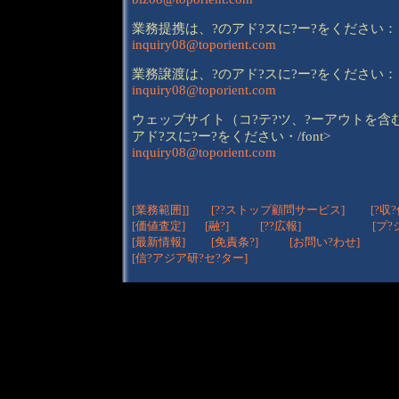
業務提携は、?のアド?スに?ー?をください：
inquiry08@toporient.com
業務譲渡は、?のアド?スに?ー?をください：
inquiry08@toporient.com
ウェッブサイト（コ?テ?ツ、?ーアウトを含
アド?スに?ー?をください・/font>
inquiry08@toporient.com
[業務範囲]]
[??ストップ顧問サービス]
[?収?
[価値査定]
[
融?]
[
??広報]
[プ
[
最新情報]
[免責条?]
[お問い?わせ]
[信?アジア研?セ?ター]