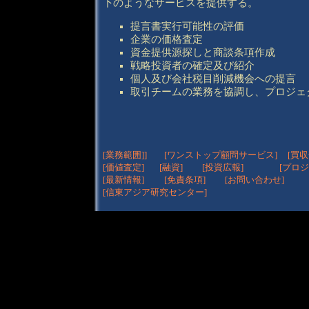
下のようなサービスを提供する。
提言書実行可能性の評価
企業の価格査定
資金提供源探しと商談条項作成
戦略投資者の確定及び紹介
個人及び会社税目削減機会への提言
取引チームの業務を協調し、プロジェ
[業務範囲]]
[ワンストップ顧問サービス]
[買収
[価値査定]
[
融資
]
[
投資広報
]
[プロ
[
最新情報]
[免責条項]
[お問い合わせ]
[信東アジア研究センター]