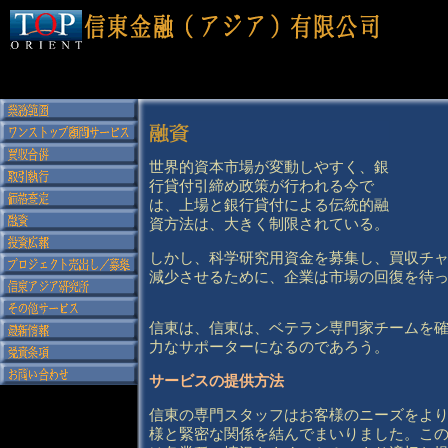
&nbsp;
世界的資本市場が変動しやすく、銀
行貸付引締め政策が行われる今で
は、上場と銀行貸付による伝統的融
資方法は、大きく制限されている。
しかし、科学研究用資金を募集し、買収チ
減少させるために、企業は市場の回復を待
信東は、信東は、ベテラン専門家チームを
力なサポーターになるのであろう。
サービスの提供方法
信東の専門スタッフはお客様のニーズをよ
様と緊密な関係を結んでまいりました。こ