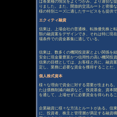
は各業種の情況をよくつかみ、より適切な
りました。また、開放的交流ルートと密接
様の特別ニーズに適したサービスをも提供
エクィティ融資
信東は、上場会社の普通株、転換優先株と
類の融資案をデザインでき、それは特に現
場条件での資金募集に適している。
信東は、数多くの機関投資家とよい関係を
安全に現金量豊富かつ信用性の高い機関投
信東の目標としては、お客様と共に、融資
定し、業務に必要な資金を獲得することだ
個人株式資本
様々な理由で資金に対する需要が生まれる
たは債務削減の融資など。投資基金、資本
を通して、上場せずに必要資金を得られるこ
企業融資に様々な方法とルートがある。信
に、投資者、株主と管理層が満足する融資