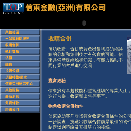
&nbsp;
每項收購、合併或資產出售均必須經詳
細的分析和策劃後才有落實的可能。信
東具備廣泛經驗和知識，有能力協助不
同行業的客戶進行交易。
豐富經驗
信東擁有卓越技能和豐富經驗的專業人仕
進行合併，收購和出售等事宜。
物色收購合併物件
信東協助客戶尋找符合收購合併條件的公
一步調查，挑選出收購合併前景最佳的物
制定談判策略及安排雙方的接觸。