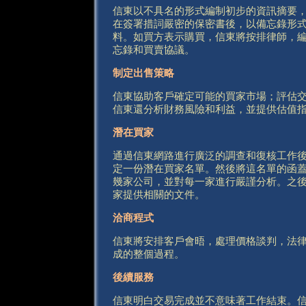
信東以不具名的形式編制初步的資訊摘要
在簽署措詞嚴密的保密書後，以備忘錄形
料。如買方表示購買，信東將按排律師，
忘錄和買賣協議。
制定出售策略
信東協助客戶確定可能的買家市場；評估
信東還分析財務風險和利益，並提供估值
潛在買家
通過信東網路進行廣泛的調查和復核工作
定一份潛在買家名單。然後將這名單的函
幾家公司，並對每一家進行嚴謹分析。之
家提供相關的文件。
洽商程式
信東將安排客戶會晤，處理價格談判，法
成的整個過程。
後續服務
信東明白交易完成並不意味著工作結束。